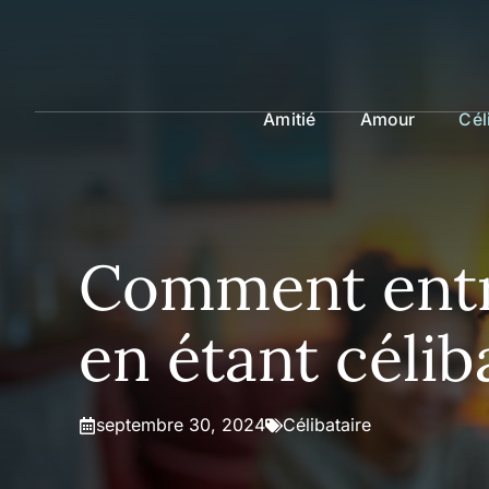
Aller
au
contenu
Amitié
Amour
Cél
Comment entre
en étant célib
septembre 30, 2024
Célibataire