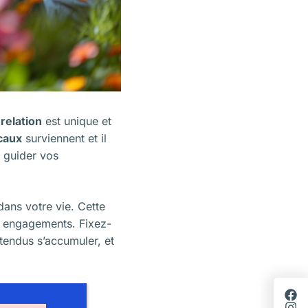
e
relation
est unique et
caux
surviennent et il
guider vos
ans votre vie. Cette
s engagements. Fixez-
ntendus s’accumuler, et