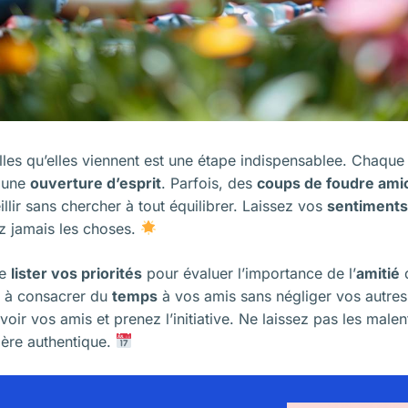
lles qu’elles viennent est une étape indispensablee. Chaqu
c une
ouverture d’esprit
. Parfois, des
coups de foudre ami
illir sans chercher à tout équilibrer. Laissez vos
sentiments
ez jamais les choses.
de
lister vos priorités
pour évaluer l’importance de l’
amitié
d
 à consacrer du
temps
à vos amis sans négliger vos autre
oir vos amis et prenez l’initiative. Ne laissez pas les male
ère authentique.