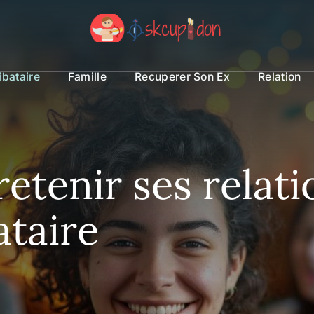
ibataire
Famille
Recuperer Son Ex
Relation
tenir ses relati
ataire