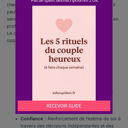
cherchent à enrichir leur expérience personnelle, il
peut être intéressant de lire comment une
femme
sensuelle
perçoit et vit son célibat, un sujet traité en
profondeur dans notre prochain article.
Le célibat ouvre la voie à de nombreuses
opportunités enrichissantes.
Célibat
: Une période propice pour se
recentrer sur soi-même et explorer ses
véritables désirs.
Liberté
: La possibilité de voyager sans
contraintes, permettant d’explorer de
nouvelles cultures et d’élargir ses horizons.
Relations
: L’occasion de socialiser et de
créer des liens amicaux, favorisant des
moments de partage et de bonheur.
Confiance
: Renforcement de l’estime de soi à
travers des décisions indépendantes et des