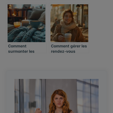
un(e) partenaire
potentiel(le)
Comment
Comment gérer les
surmonter les
rendez-vous
moments de
amoureux en tant
solitude intense en
que célibataire
étant célibataire