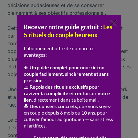
décisions audacieuses et de se consacrer
pleinement à ses objectifs professionnels .
Cette période de
croissance personnelle
permet
par ailleurs de développer de nouvelles
compétences et d’explorer de nouvelles
opportunités de
carrière
. En étant célibataire, il est
plus facile de se lancer dans des projets ambitieux
et de prendre des risques calculés pour atteindre ses
objectifs .
Une fois, un ami a décidé de partir seul à New York
et a découvert une passion pour la photographie de
rue, une aventure qui a changé sa vie .
Le célibat offre souvent la liberté de voyager et
d’explorer de nouveaux horizons sans les
contraintes d’une relation, et pour ceux qui