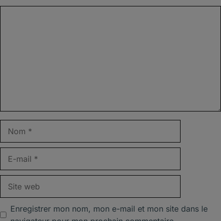
Commentaire
Nom
E-
mail
Site
web
Enregistrer mon nom, mon e-mail et mon site dans le
navigateur pour mon prochain commentaire.