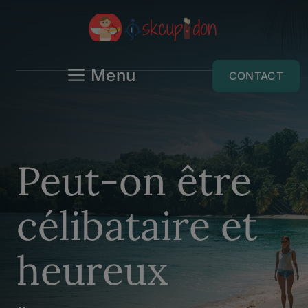
Aller
au
contenu
Menu
CONTACT
Peut-on être
célibataire et
heureux