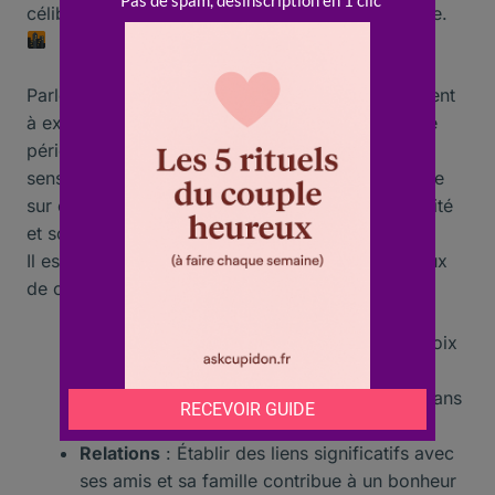
célibataires se disent satisfaits de leur vie actuelle.
Parler de bonheur en solo nous mène naturellement
à explorer comment le célibat peut aussi être une
période de redécouverte personnelle et de
sensualité affirmée, comme le montre notre article
sur
comment une femme peut cultiver sa sensibilité
et son charme
tout en étant célibataire.
Il est possible de tirer des enseignements précieux
de cette expérience de vie.
Célibataire
: Vivre le célibat comme un choix
délibéré permet de renforcer son
indépendance et d’explorer ses passions sans
contraintes.
Relations
: Établir des liens significatifs avec
ses amis et sa famille contribue à un bonheur