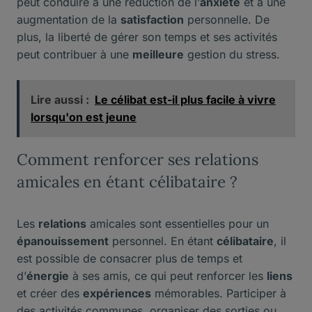
peut conduire à une réduction de l’
anxiété
et à une
augmentation de la
satisfaction
personnelle. De
plus, la liberté de gérer son temps et ses activités
peut contribuer à une
meilleure
gestion du stress.
Lire aussi :
Le célibat est-il plus facile à vivre
lorsqu'on est jeune
Comment renforcer ses relations
amicales en étant célibataire ?
Les
relations
amicales sont essentielles pour un
épanouissement
personnel. En étant
célibataire
, il
est possible de consacrer plus de temps et
d’
énergie
à ses amis, ce qui peut renforcer les
liens
et créer des
expériences
mémorables. Participer à
des activités communes, organiser des sorties ou