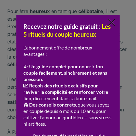
Pour être
heureux
en tant que
célibataire
, il est
essentiel de cultiver une bonne estime de soi.
Prendre soin de sa
santé
mentale et physique,
pratiquer des activités qui apportent de la joie, et
établir des
relations
significatives sont des étapes
clés. La
psychologie
positive peut aider à renforcer
la
confiance
et à trouver du
bonheur
dans le
célibat
.
Il est de plus utile de se fixer des objectifs
personnels et professionnels. Cela peut donner un
sens à la
vie
et offrir des opportunités de
satisfaction
et d’
épanouissement
. En fin de
compte, le
bonheur
dépend de la manière dont on
choisit de vivre et de percevoir son
célibat
.
À Paris, un sondage a révélé que 65 % des