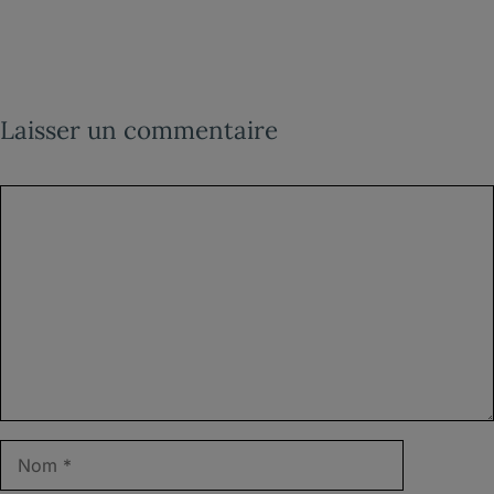
Laisser un commentaire
Commentaire
Nom