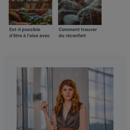
Est-il possible
Comment trouver
d’être à l’aise avec
du réconfort
l’idée de vivre
pendant une
seul(e)
longue période de
célibat