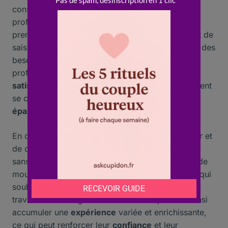
consacrer pleinement à leurs
objectifs
professionnels. Cette
indépendance
permet de
prendre des décisions de carrière audacieuses et de
saisir des opportunités sans avoir à tenir compte des
besoins d’un partenaire. De nombreux
professionnels célibataires rapportent une
satisfaction
accrue dans leur travail, car ils peuvent
se concentrer sur leur
développement
et leur
épanouissement
professionnel.
En outre, le
célibat
offre la possibilité de voyager et
de déménager pour des raisons professionnelles
sans les contraintes d’une relation. Cette
liberté
de
mouvement peut être un atout majeur pour ceux qui
souhaitent explorer de nouvelles
carrières
ou
travailler à l’étranger. Les célibataires peuvent ainsi
accumuler une
expérience
variée et enrichissante,
ce qui peut renforcer leur
confiance
et leur