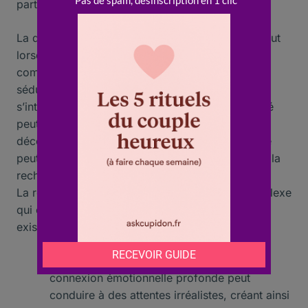
partageant un croissant dans un café.
La question de l’âme sœur fascine souvent, surtout
lorsqu’on est célibataire et que l’on cherche à
comprendre les différentes dimensions de la
séduction et de l’attraction . Pour ceux qui
s’interrogent sur la manière dont leur personnalité
peut influencer leurs relations, je vous invite à
découvrir comment
devenir une femme sensuelle
peut transformer votre approche du dating et de la
recherche de l’âme sœur .
La recherche de l’âme sœur est un voyage complexe
qui engage de nombreuses dimensions de notre
existence.
Connexion émotionnelle
: La quête d’une
connexion émotionnelle profonde peut
conduire à des attentes irréalistes, créant ainsi