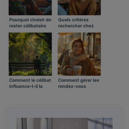
Pourquoi choisir de
Quels critères
rester célibataire
rechercher chez
un(e) partenaire
potentiel(le)
Comment le célibat
Comment gérer les
influence-t-il la
rendez-vous
vision des relations
amoureux en tant
passées
que célibataire