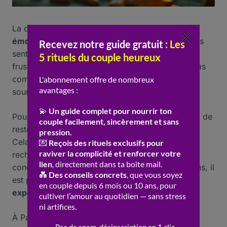
La quête de l’
âme
sœur peut avoir des impacts
émotionnels
significatifs. Elle peut engendrer des
sentiments de
solitude
, de
souffrance
et de
frustration, surtout lorsque les attentes ne sont pas
comblées. Pourtant, cette quête peut aussi être
source de
joie
et d’
espoir
.
Pour naviguer dans ces
émotions
, il est essentiel de
rester connecté à ses propres besoins et désirs.
Cela permet de mieux comprendre ce que l’on
recherche vraiment chez un
partenaire
. En se
concentrant sur ses propres
valeurs
et aspirations, il
est possible de transformer cette quête en une
expérience
enrichissante et épanouissante.
À Paris, un homme a rencontré son âme sœur en