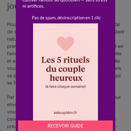
jour sans en faire trop
Pour
sortir
avec succès avec une fille, il est capital
de se présenter sous son meilleur jour tout en restant
naturel. Les
filles
apprécient les hommes qui
prennent soin de leur apparence sans pour autant en
faire trop. Pour cela, optez pour une tenue élégante
et adaptée à la situation, mais surtout dans laquelle
vous vous sentez à l’aise. Un
homme
confiant dans
sa peau sera toujours plus attirant qu’un homme qui
se force à suivre les dernières tendances.
Par ailleurs, il est crucial de se montrer respectueux
envers la
femme
avec qui vous êtes en rendez-
vous. Les comportements grossiers ou
condescendants sont à bannir absolument. Faites
preuve d’empathie et de bienveillance, et assurez-