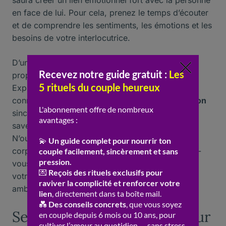
saura créer un lien émotionnel fort avec la personne
en face de lui. Pour cela, prenez le temps d’écouter
et de comprendre les sentiments, les émotions et les
besoins de votre interlocutrice.
D’un autre côté, n’hésitez pas à partager vos
propres expériences et sentiments avec elle.
Exprimer vos émotions permettra de renforcer la
connexion entre vous deux et d’établir une
relation
sincère. Les
femmes
apprécient les hommes qui
savent se montrer vulnérables et authentiques.
N’oubliez pas non plus l’importance du langage
corporel et du
div
ertissement pendant un rendez-
vous : une attitude détendue et souriante mettra
votre interlocutrice à l’aise et favorisera une
ambiance agréable.
Se montrer sous son meilleur