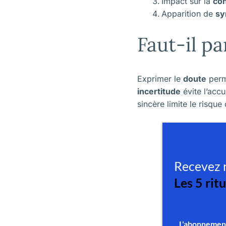
Impact sur la
con
Apparition de
sy
Faut-il pa
Exprimer le
doute
perm
incertitude
évite l’acc
sincère limite le risque 