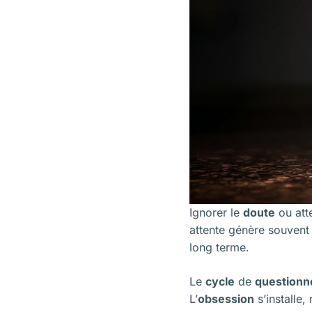
Ignorer le
doute
ou att
attente génère souven
long terme.
Le
cycle
de
question
L’
obsession
s’installe,