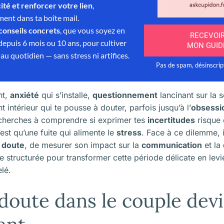
nt,
anxiété
qui s’installe,
questionnement
lancinant sur la s
nt intérieur qui te pousse à douter, parfois jusqu’à l’
obsessi
u cherches à comprendre si exprimer tes
incertitudes
risque 
est qu’une fuite qui alimente le
stress
. Face à ce dilemme, i
u
doute
, de mesurer son impact sur la
communication
et la
 structurée pour transformer cette période délicate en lev
lé.
doute dans le couple devi