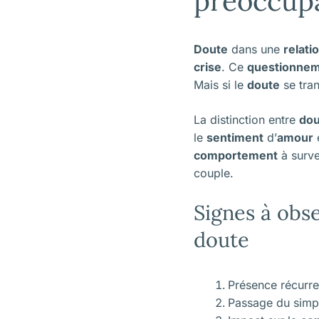
préoccup
Doute
dans une
relati
crise
. Ce
questionne
Mais si le
doute
se tra
La distinction entre
dou
le
sentiment
d’
amour
e
comportement
à surve
couple.
Signes à obs
doute
Présence récurr
Passage du sim