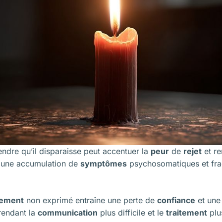
endre qu’il disparaisse peut accentuer la
peur
de
rejet
et re
t une accumulation de
symptômes
psychosomatiques et frag
nement
non exprimé entraîne une perte de
confiance
et une
 rendant la
communication
plus difficile et le
traitement
plu