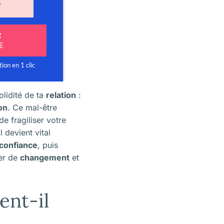
olidité de ta
relation
:
on
. Ce mal-être
de fragiliser votre
l devient vital
confiance
, puis
ier de
changement
et
ent-il