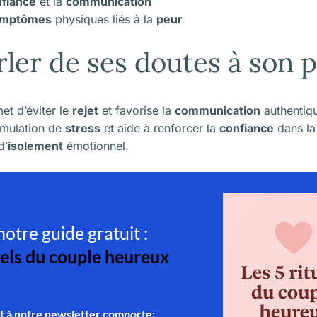
fiance
et la
communication
mptômes
physiques liés à la
peur
rler de ses doutes à son 
et d’éviter le
rejet
et favorise la
communication
authentiqu
umulation de
stress
et aide à renforcer la
confiance
dans l
d’
isolement
émotionnel.