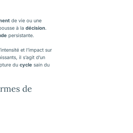
ment
de vie ou une
pousse à la
décision
.
ude
persistante.
ntensité et l’impact sur
sants, il s’agit d’un
upture du
cycle
sain du
ormes de