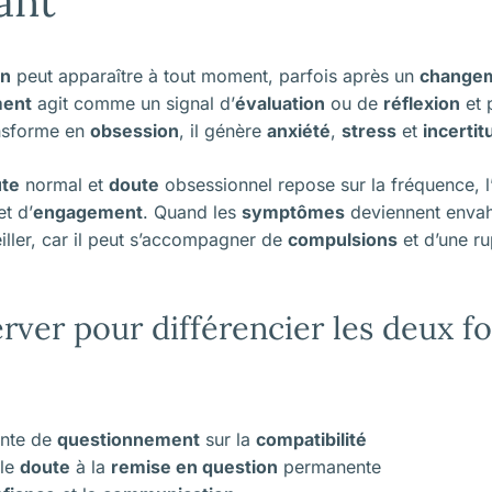
ant
on
peut apparaître à tout moment, parfois après un
change
ment
agit comme un signal d’
évaluation
ou de
réflexion
et 
nsforme en
obsession
, il génère
anxiété
,
stress
et
incertit
te
normal et
doute
obsessionnel repose sur la fréquence, l’i
t d’
engagement
. Quand les
symptômes
deviennent envahis
iller, car il peut s’accompagner de
compulsions
et d’une r
erver pour différencier les deux f
ente de
questionnement
sur la
compatibilité
ple
doute
à la
remise en question
permanente