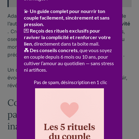
Adapter chaque
activité
à tes envies et à celles de
l’autre permet de nourrir le
bien-être
et la
créativité
. Créer une bucket list à deux, se lancer des défis,
oser l’aventure ou la
détente
selon les besoins du
moment, tout contribue à forger des souvenirs
précieux et à entretenir le
plaisir
d’être ensemble .
Un couple ayant testé un shooting photo boudoir
évoque souvent un regain de confiance et de désir,
révélant une complicité inattendue .
Comment surprendre son
partenaire avec des loisirs
inattendus ?