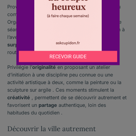
Provoquer l’
étonnement
par des
sorties
hors du
commun réveille l’
enthousiasme
du
couple
.
Organise une visite nocturne d’un lieu insolite, une
séance de cinéma en plein air ou une dégustation à
l’aveugle . Ces expériences créent un effet de
surprise
et renforcent la
connexion
en brisant la
routine habituelle .
Privilégie l’
originalité
en proposant un atelier
d’initiation à une discipline peu connue ou une
activité artistique à deux, comme la peinture ou la
sculpture sur argile . Ces moments stimulent la
créativité
, permettent de se découvrir autrement et
favorisent un
partage
authentique, loin des
habitudes du quotidien .
Découvrir la ville autrement