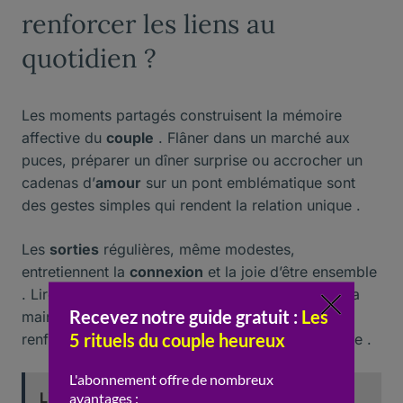
renforcer les liens au
quotidien ?
Les moments partagés construisent la mémoire
affective du
couple
. Flâner dans un marché aux
puces, préparer un dîner surprise ou accrocher un
cadenas d’
amour
sur un pont emblématique sont
des gestes simples qui rendent la relation unique .
Les
sorties
régulières, même modestes,
entretiennent la
connexion
et la joie d’être ensemble
. Lire le même livre, visiter un musée main dans la
main ou rêver d’un voyage sous les tropiques
renforcent la
complicité
et la projection commune .
Lire aussi :
Comment savoir si je lui plais