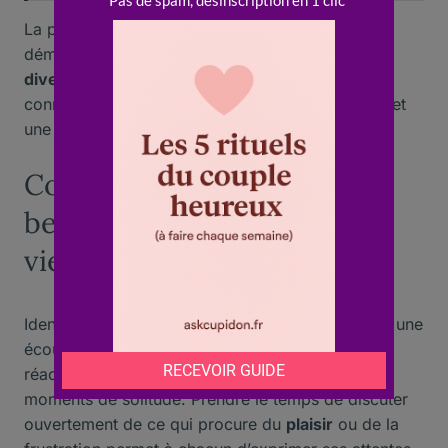
La psychologue française Yvonne Dallaire a
démontré que les couples qui encouragent la
diversité
et l’
exploration
de
loisirs
séparés
connaissent une meilleure satisfaction conjugale et
une plus grande
harmonie
sur la durée.
Comment reconnaître les
besoins individuels dans la
vie à deux
Identifier les besoins propres à chacun demande une
écoute active et une observation attentive des
réactions face aux
activités
partagées et aux
moments de solitude. Prendre le temps de discuter
ouvertement de ce qui procure du
plaisir
ou de la