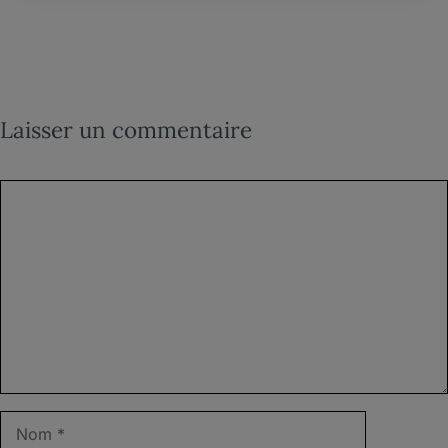
Laisser un commentaire
Commentaire
Nom