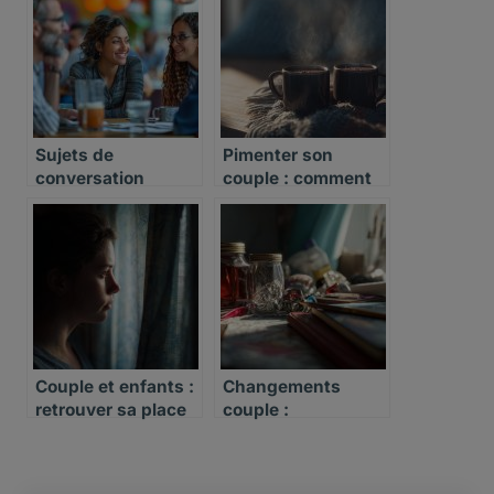
Sujets de
Pimenter son
conversation
couple : comment
sortir de la routine
sexuelle
Couple et enfants :
Changements
retrouver sa place
couple :
après l’arrivée d’un
accompagner
bébé
l’autre sans se
perdre