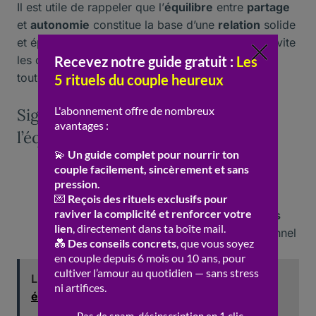
Il est utile de rappeler que l’
équilibre
entre
partage
et
autonomie
constitue la base d’une
relation
solide
et épanouissante. Prendre soin de cet équilibre évite
les conflits et encourage le
soutien
mutuel dans
toutes les étapes de la vie à deux.
Signes que trop de fusion nuit à
l’équilibre du couple
Manque de
plaisir
à se retrouver
Sensation de perte d’
identité
individuelle
Difficulté à entretenir ses propres
passions
Tensions liées au manque d’
espace
personnel
Lire aussi :
Routine couple : les pièges à
éviter pour ne pas s’éloigner