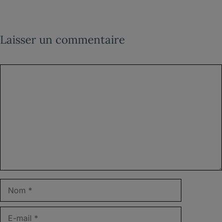
Laisser un commentaire
Commentaire
Nom
E-