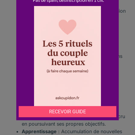
et de ses imperfections.
Amour de soi
: Développement d’une relation
saine avec soi-même.
Espace intérieur
: Création d’un espace
propice à la réflexion et à la méditation.
Rencontres
: Opportunités de faire des
rencontres enrichissantes et inspirantes.
Engagement
: Possibilité de s’engager dans
des projets qui ont du sens.
Plaisir
: Exploration de plaisirs simples et
authentiques dans la vie quotidienne.
Confort
: Création d’un environnement qui
favorise le bien-être moral.
Moral
: Amélioration du moral grâce à des
choix alignés avec ses valeurs.
Satisfaction
: Sentiment de satisfaction accru
en poursuivant ses propres objectifs.
Apprentissage
: Accumulation de nouvelles