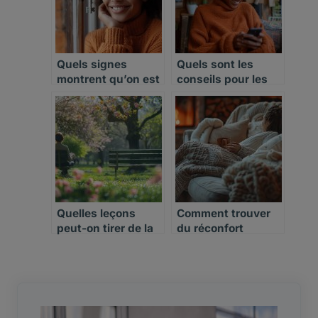
Quels signes
Quels sont les
montrent qu’on est
conseils pour les
prêt à quitter le
nouveaux
célibat
célibataires
Quelles leçons
Comment trouver
peut-on tirer de la
du réconfort
vie de célibataire
pendant une
longue période de
célibat