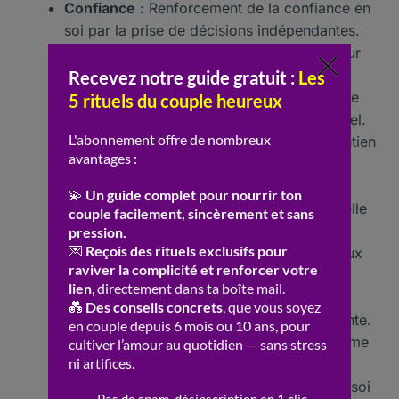
Confiance
: Renforcement de la confiance en
soi par la prise de décisions indépendantes.
Courage
: Développement du courage pour
affronter de nouveaux défis et choix.
Solitude
: Une solitude choisie qui peut être
bénéfique pour le développement personnel.
Soutien
: Établissement de réseaux de soutien
entre amis et proches.
Développement
: Opportunités
d’apprentissage et de croissance personnelle
accrues.
Choix
: Liberté de faire des choix audacieux
qui correspondent à ses aspirations.
Exploration
: Possibilité d’explorer de
nouvelles passions et intérêts sans contrainte.
Connaissance
: Apprentissage sur soi-même
et sur ses véritables désirs.
Acceptation
: Processus d’acceptation de soi