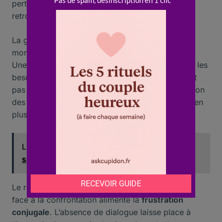
perte de repères et affaiblit la capacité à se
retrouver.
La gestion inadéquate des conflits favorise la
montée de la
frustration
sous toutes ses formes.
Une
frustration psychologique
s’installe lorsque les
besoins de reconnaissance ou de respect ne sont
pas entendus. Cette dynamique bloque l’expression
des émotions et rend la
communication
de plus en
plus difficile.
Lire aussi :
Pimenter son couple : comment
sortir de la routine sexuelle
Le recours systématique à la
fuite
ou au
silence
face à la confrontation alimente la
frustration
conjugale
. L’absence de dialogue laisse place à