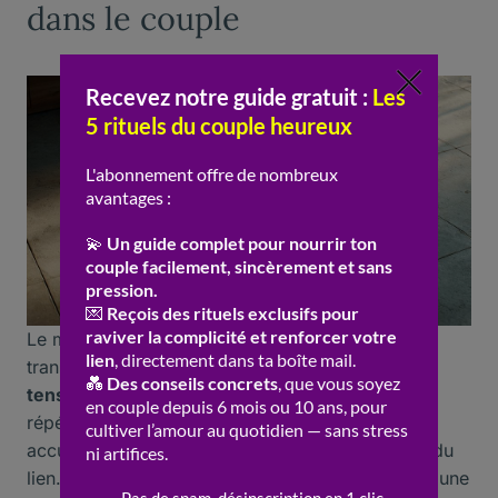
dans le couple
Le manque d’anticipation face aux désaccords
transforme chaque différend en une source de
tension
durable. Sans stratégie de résolution, la
répétition des mêmes schémas crée une
accumulation de
problème
jusqu’à l’épuisement du
lien. La multiplication des
malentendu
engendre une