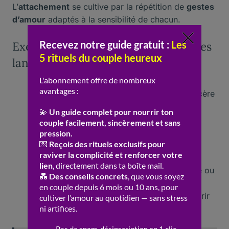
L’
attachement
se cultive par la répétition de
gestes
d’amour
adaptés à la sensibilité de chacun.
Exemples concrets pour appliquer les
langages dans la vie de couple
Paroles valorisantes
: Un compliment sincère
chaque matin
Services rendus
: Préparer le repas ou
prendre une tâche à sa place
Cadeaux
: Offrir un petit objet symbolique
sans occasion particulière
Moments de qualité
: Organiser une sortie ou
une soirée sans distractions extérieures
Contact physique
: Prendre la main ou offrir
une étreinte en rentrant à la maison