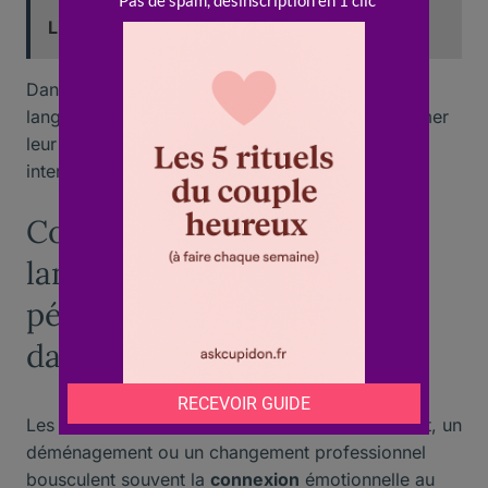
Lire aussi :
Femme excite
Dans certains couples, la découverte de leur
langage d’
amour
respectif a permis de transformer
leur quotidien et de rétablir un dialogue affectif
interrompu depuis des années.
Comment adapter son
langage de l’amour lors des
périodes de changement
dans le couple
Les transitions de vie comme l’arrivée d’un enfant, un
déménagement ou un changement professionnel
bousculent souvent la
connexion
émotionnelle au