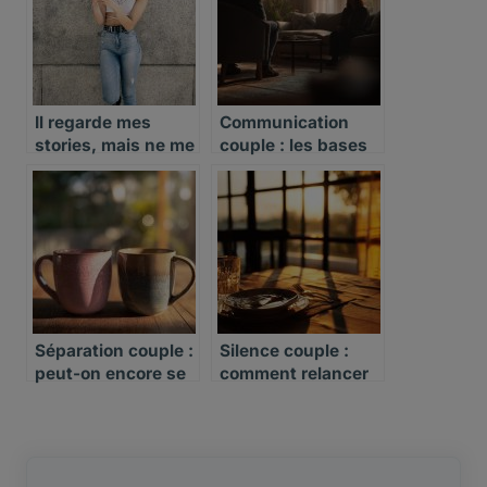
Il regarde mes
Communication
stories, mais ne me
couple : les bases
parle pas
d’un dialogue
apaisé
Séparation couple :
Silence couple :
peut-on encore se
comment relancer
reconquérir ?
la conversation