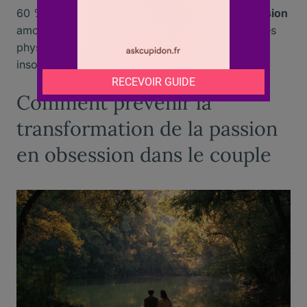
60 % des personnes consultant pour une
obsession
amoureuse présentaient de même des symptômes
physiques intenses, tels que tachycardie ou
insomnie.
Comment prévenir la
transformation de la passion
en obsession dans le couple