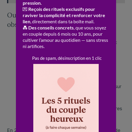
Outils essentiels pour sortir de l
obsession
Reconnaître les schémas obsessionnels
:
Identifier les pensées et comportements
répétitifs
Mettre en place des limites claires
:
Respecter l’espace personnel de chacun
S’engager dans une thérapie adaptée
:
Consulter un professionnel pour travailler sur
l’estime de soi
Développer l’autonomie émotionnelle
:
Apprendre à se satisfaire seul de ses propres
besoins
En 2021, une étude française a montré que plus de