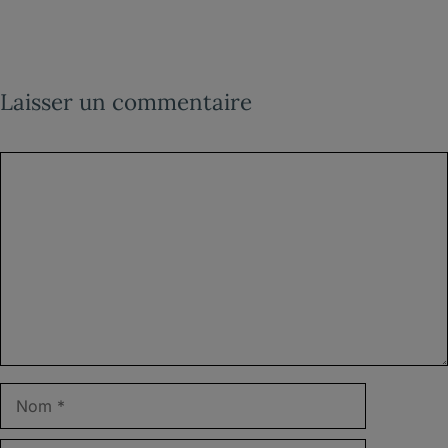
Laisser un commentaire
Commentaire
Nom