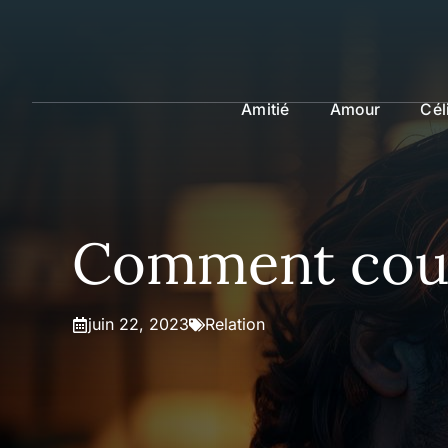
Aller
au
contenu
Amitié
Amour
Cél
Comment couch
juin 22, 2023
Relation