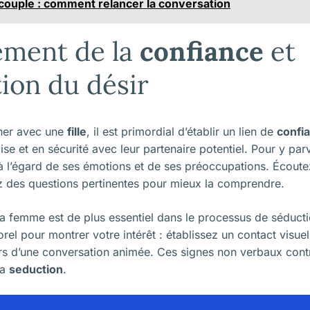
 couple : comment relancer la conversation
sement de la
confiance
et
tion du désir
her avec une
fille
, il est primordial d’établir un lien de
confi
aise et en sécurité avec leur partenaire potentiel. Pour y par
à l’égard de ses émotions et de ses préoccupations. Écoute
ez des questions pertinentes pour mieux la comprendre.
 la femme est de plus essentiel dans le processus de séducti
orel pour montrer votre intérêt : établissez un contact visue
rs d’une conversation animée. Ces signes non verbaux contr
la
seduction
.