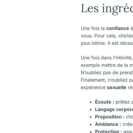
Les ingréd
Une fois la
confiance
é
vous. Pour cela, chois
plus intime. Il est néce
Une fois dans l’intimit
exemple mettre de la m
N’oubliez pas de prendr
Finalement, n’oubliez 
expérience
sexuelle
ré
Écoute :
prêtez a
Langage corpore
Proposition :
cho
Ambiance :
créez
Protection :
assu