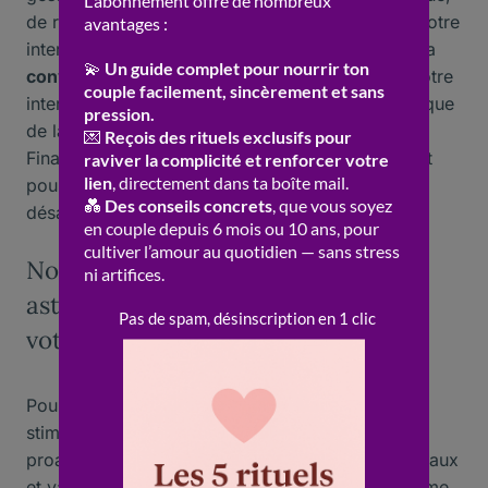
de religion ou de questions intimes peut mettre votre
interlocutrice mal à l’aise et nuire à la qualité de la
conversation
. De même, évitez d’interrompre votre
interlocutrice ou de monopoliser la parole, ainsi que
de la juger ou de la critiquer ouvertement.
Finalement, faites preuve de diplomatie et de tact
pour aborder des sujets délicats ou évoquer des
désaccords.
Nourrir la discussion : quelques
astuces pour maintenir l’intérêt de
votre interlocutrice
Pour que la
conversation
reste vivante et
stimulante, il est essentiel d’adopter une attitude
proactive et créative. Proposez des
sujets
originaux
et variés pour susciter la curiosité et l’enthousiasme