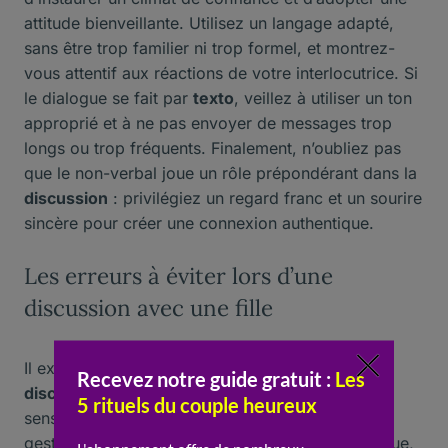
attitude bienveillante. Utilisez un langage adapté,
sans être trop familier ni trop formel, et montrez-
vous attentif aux réactions de votre interlocutrice. Si
le dialogue se fait par
texto
, veillez à utiliser un ton
approprié et à ne pas envoyer de messages trop
longs ou trop fréquents. Finalement, n’oubliez pas
que le non-verbal joue un rôle prépondérant dans la
discussion
: privilégiez un regard franc et un sourire
sincère pour créer une connexion authentique.
Les erreurs à éviter lors d’une
discussion avec une fille
Il existe certaines erreurs à éviter lors d’une
discussion
avec
une
fille
, qu’il s’agisse de sujets
sensibles, de comportements inappropriés ou de
gestes maladroits. Par exemple, parler de politique,