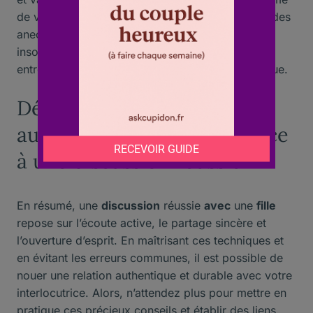
de votre interlocutrice. N’hésitez pas à partager des
anecdotes amusantes, à poser des questions
insolites ou à lancer des défis ludiques pour
entretenir la flamme et créer une complicité unique.
Développer une relation
authentique et durable grâce
à une discussion réussie
En résumé, une
discussion
réussie
avec
une
fille
repose sur l’écoute active, le partage sincère et
l’ouverture d’esprit. En maîtrisant ces techniques et
en évitant les erreurs communes, il est possible de
nouer une relation authentique et durable avec votre
interlocutrice. Alors, n’attendez plus pour mettre en
pratique ces précieux conseils et établir des liens