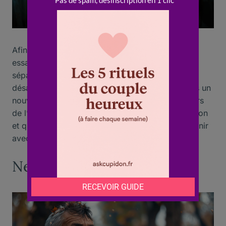
Afin de r
econquérir votre ex
à un autre homme,
essayez de ne pas parler du passé. Certes, la
séparation est souvent le résultat d’une vie
désagréable. Allez-y et voyez votre relation sous un
nouveau jour. Ne vous attardez pas sur les erreurs
de l’autre et n’essayez pas de défendre qui a raison
et qui a tort. Oubliez le passé et construisez l’avenir
avec la femme que vous aimez.
Ne soyez pas négatif