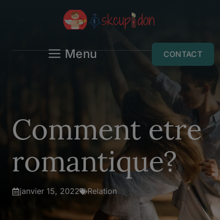
Aller
au
contenu
Menu
CONTACT
Comment etre
romantique?
janvier 15, 2022
Relation