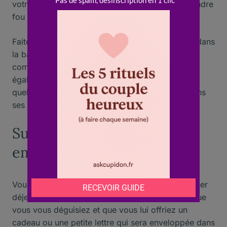
votre partenaire en le lavant, vous pourriez le rendre
fou ou folle, cela intensifiera votre relation.
Faites face à votre partenaire lorsque vous êtes dans
la baignoire et caressez ses pieds, massez-le en
commençant par la plante des pieds et massez
également sa cheville en faisant tourner son pied
quelques fois pour aider à relâcher la tension dans
ses pieds. jambes.
Surprenez-la au travail et
emmenez-la déjeuner
Vous pouvez utiliser plusieurs façons de l’emmener
déjeuner en le surprenant au travail. L’idéal est que
vous vous déguisiez et que vous lui offriez un
cadeau ou une petite lettre qui sera enveloppée dans